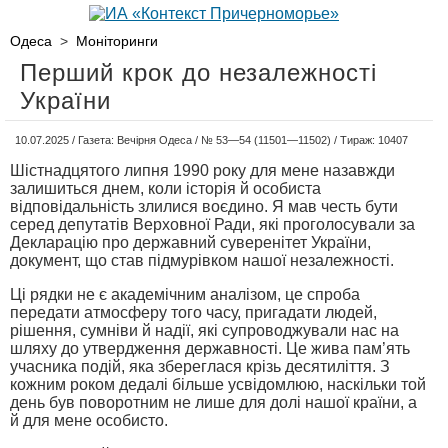
Одеса
>
Моніторинги
Перший крок до незалежності
України
10.07.2025 / Газета: Вечірня Одеса / № 53—54 (11501—11502) / Тираж: 10407
Шістнадцятого липня 1990 року для мене назавжди
залишиться днем, коли історія й особиста
відповідальність злилися воєдино. Я мав честь бути
серед депутатів Верховної Ради, які проголосували за
Декларацію про державний суверенітет України,
документ, що став підмурівком нашої незалежності.
Ці рядки не є академічним аналізом, це спроба
передати атмосферу того часу, пригадати людей,
рішення, сумніви й надії, які супроводжували нас на
шляху до утвердження державності. Це жива пам’ять
учасника подій, яка збереглася крізь десятиліття. З
кожним роком дедалі більше усвідомлюю, наскільки той
день був поворотним не лише для долі нашої країни, а
й для мене особисто.