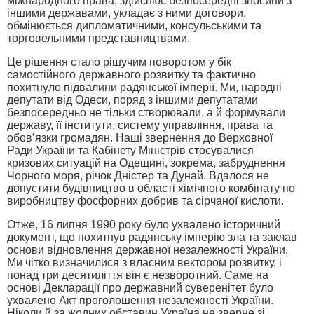
міжнародного права, здійснює безпосередні зносини з
іншими державами, укладає з ними договори,
обмінюється дипломатичними, консульськими та
торговельними представництвами.
Це рішення стало рішучим поворотом у бік
самостійного державного розвитку та фактично
похитнуло підвалини радянської імперії. Ми, народні
депутати від Одеси, поряд з іншими депутатами
безпосередньо не тільки створювали, а й формували
державу, її інститути, систему управління, права та
обов’язки громадян. Наші звернення до Верховної
Ради України та Кабінету Міністрів стосувалися
кризових ситуацій на Одещині, зокрема, забруднення
Чорного моря, річок Дністер та Дунай. Вдалося не
допустити будівництво в області хімічного комбінату по
виробництву фосфорних добрив та сірчаної кислоти.
Отже, 16 липня 1990 року було ухвалено історичний
документ, що похитнув радянську імперію зла та заклав
основи відновлення державної незалежності України.
Ми чітко визначилися з власним вектором розвитку, і
понад три десятиліття він є незворотний. Саме на
основі Декларації про державний суверенітет було
ухвалено Акт проголошення незалежності України.
Ніколи й за жодних обставин Україна не зверне зі