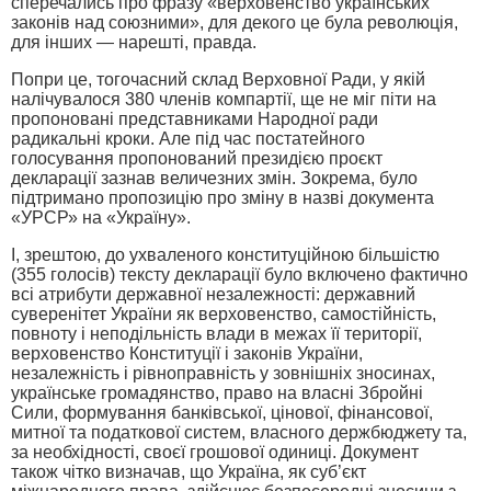
сперечались про фразу «верховенство українських
законів над союзними», для декого це була революція,
для інших — нарешті, правда.
Попри це, тогочасний склад Верховної Ради, у якій
налічувалося 380 членів компартії, ще не міг піти на
пропоновані представниками Народної ради
радикальні кроки. Але під час постатейного
голосування пропонований президією проєкт
декларації зазнав величезних змін. Зокрема, було
підтримано пропозицію про зміну в назві документа
«УРСР» на «Україну».
І, зрештою, до ухваленого конституційною більшістю
(355 голосів) тексту декларації було включено фактично
всі атрибути державної незалежності: державний
суверенітет України як верховенство, самостійність,
повноту і неподільність влади в межах її території,
верховенство Конституції і законів України,
незалежність і рівноправність у зовнішніх зносинах,
українське громадянство, право на власні Збройні
Сили, формування банківської, цінової, фінансової,
митної та податкової систем, власного держбюджету та,
за необхідності, своєї грошової одиниці. Документ
також чітко визначав, що Україна, як суб’єкт