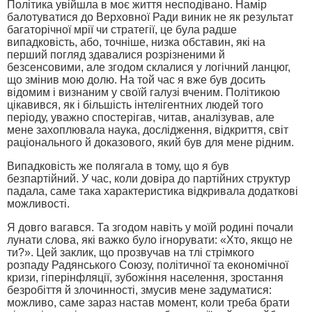
Політика увійшла в моє життя несподівано. Намір
балотуватися до Верховної Ради виник не як результат
багаторічної мрії чи стратегії, це була радше
випадковість, або, точніше, низка обставин, які на
перший погляд здавалися розрізненими й
безсенсовими, але згодом склалися у логічний ланцюг,
що змінив мою долю. На той час я вже був досить
відомим і визнаним у своїй галузі вченим. Політикою
цікавився, як і більшість інтелігентних людей того
періоду, уважно спостерігав, читав, аналізував, але
мене захоплювала наука, дослідження, відкриття, світ
раціонального й доказового, який був для мене рідним.
Випадковість же полягала в тому, що я був
безпартійний. У час, коли довіра до партійних структур
падала, саме така характеристика відкривала додаткові
можливості.
Я довго вагався. Та згодом навіть у моїй родині почали
лунати слова, які важко було ігнорувати: «Хто, якщо не
ти?». Цей заклик, що прозвучав на тлі стрімкого
розпаду Радянського Союзу, політичної та економічної
кризи, гіперінфляції, зубожіння населення, зростання
безробіття й злочинності, змусив мене задуматися:
можливо, саме зараз настав момент, коли треба брати