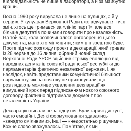
відповідальність не лише в лабораторії, а й за майбутнє
країни.
Весна 1990 року вирувала не лише на вулицях, а й у
серцях. У кулуарах Верховної Ради вже відчувався тиск
змін, хтось ще тримався за «лінію партії», але все
більше депутатів починали говорити про незалежність.
На той час, коли розпочиналося обговорення цього
документа, мало хто міг уявити, яким він зрештою буде.
Проте під час розгляду проєктів декларації, який тривав
із 28 червня до 16 липня, обраний новий склад
Верховної Ради УРСР здійснив стрімку еволюцію від
народних депутатів союзної радянської республіки до
парламентаріїв фактично незалежної держави. І, як
наслідок, навіть представники комуністичної більшості
парламенту, які на початку не приховували, що
розглядають можливе ухвалення декларації як
вимушений крок перед підписанням нового союзного
договору, фактично підтримали документ про
незалежність України.
Декларацію писали не за одну ніч. Були гарячі дискусії,
часто емоційні. Деякі формулювання здавались
«занадто сміливими», інші — «недостатньо рішучими».
Кожне слово зважувалось. Пам’ятаю, як ми