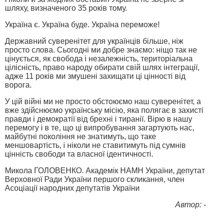
шляху, визначеного 35 років тому.
Україна є. Україна буде. Україна переможе!
Державний суверенітет для українців більше, ніж
просто слова. Сьогодні ми добре знаємо: ніщо так не
цінується, як свобода і незалежність, територіальна
цілісність, право народу обирати свій шлях інтеграції,
адже 11 років ми змушені захищати ці цінності від
ворога.
У цій війні ми не просто обстоюємо наш суверенітет, а
вже здійснюємо українську місію, яка полягає в захисті
правди і демократії від брехні і тиранії. Вірю в нашу
перемогу і в те, що ці випробування загартують нас,
майбутні покоління не знатимуть, що таке
меншовартість, і ніколи не ставитимуть під сумнів
цінність свободи та власної ідентичності.
Микола ГОЛОВЕНКО. Академік НАМН України, депутат
Верховної Ради України першого скликання, член
Асоціації народних депутатів України
Автор: -