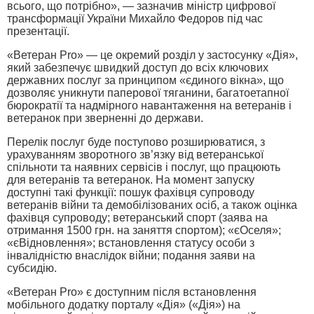
всього, що потрібно», — зазначив міністр цифрової
трансформації України Михайло Федоров під час
презентації.
«Ветеран Pro» — це окремий розділ у застосунку «Дія»,
який забезпечує швидкий доступ до всіх ключових
державних послуг за принципом «єдиного вікна», що
дозволяє уникнути паперової тяганини, багатоетапної
бюрократії та надмірного навантаження на ветеранів і
ветеранок при зверненні до держави.
Перелік послуг буде поступово розширюватися, з
урахуванням зворотного зв’язку від ветеранської
спільноти та наявних сервісів і послуг, що працюють
для ветеранів та ветеранок. На момент запуску
доступні такі функції: пошук фахівця супроводу
ветеранів війни та демобілізованих осіб, а також оцінка
фахівця супроводу; ветеранський спорт (заява на
отримання 1500 грн. на заняття спортом); «єОселя»;
«єВідновлення»; встановлення статусу особи з
інвалідністю внаслідок війни; подання заяви на
субсидію.
«Ветеран Pro» є доступним після встановлення
мобільного додатку порталу «Дія» («Дія») на