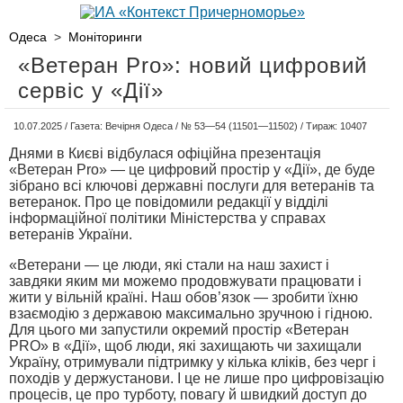
Одеса
>
Моніторинги
«Ветеран Pro»: новий цифровий
сервіс у «Дії»
10.07.2025 / Газета: Вечірня Одеса / № 53—54 (11501—11502) / Тираж: 10407
Днями в Києві відбулася офіційна презентація
«Ветеран Pro» — це цифровий простір у «Дії», де буде
зібрано всі ключові державні послуги для ветеранів та
ветеранок. Про це повідомили редакції у відділі
інформаційної політики Міністерства у справах
ветеранів України.
«Ветерани — це люди, які стали на наш захист і
завдяки яким ми можемо продовжувати працювати і
жити у вільній країні. Наш обов’язок — зробити їхню
взаємодію з державою максимально зручною і гідною.
Для цього ми запустили окремий простір «Ветеран
PRO» в «Дії», щоб люди, які захищають чи захищали
Україну, отримували підтримку у кілька кліків, без черг і
походів у держустанови. І це не лише про цифровізацію
процесів, це про турботу, повагу й швидкий доступ до