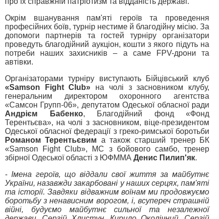
про їх справжній патріотизм та відданість державі.
Окрім вшанування пам'яті героїв та проведення
професійних боїв, турнір нестиме й благодійну місію. За
допомоги партнерів та гостей турніру організатори
проведуть благодійний аукціон, кошти з якого підуть на
потреби наших захисників – а саме FPV-дрони та
автівки.
Організаторами турніру виступають Бійцівський клуб
«Samson Fight Club»
на чолі з засновником клубу,
генеральним директором охоронного агентства
«Самсон Групп-06», депутатом Одеської обласної ради
Андрієм Бабенко
, Благодійний фонд «Фонд
Терентьєва», на чолі з засновником, віце-президентом
Одеської обласної федерації з греко-римської боротьби
Романом Терентьєвим
а також старший тренер БК
«Samson Fight Club», МС з бойового самбо, тренер
збірної Одеської області з ЮФММА
Денис Пилип'як
.
- Імена героїв, що віддали свої життя за майбутнє
України, назавжди закарбовані у наших серцях, пам'яті
та історії. Завдяки відважним воїнам ми продовжуємо
боротьбу з ненависним ворогом, і, всупереч страшній
війні, будуємо майбутнє сильної та незалежної
держави. Сергій Хлистун, Кирило Околічний, Сергій