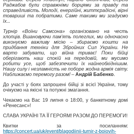
Раджабов були справжніми борцями за правду та
справедливість. Молоді, енергійні, життєрадісні, вірні
товариші та побратими. Саме такими ми згадуємо
їх...
Турнір «Воїни Самсона» організовано на честь
хлопців. Вшановуючи пам'ять полеглих, ми одночасно
виконуємо важливу місію – збираємо кошти на
придбання техніки для Збройних Сил України. Не
варто забувати, що війна триває! Поки бійці
оберігають наш спокій на передовій, ми мусимо
робити усе, щоб забезпечити їх найнеобхіднішим.
Нашу силу і незламність не поборе жодна армія світу.
Наближаємо перемогу разом!
–
Андрій Бабенко
.
До участі у боях запрошені бійці зі всієї України, тому
очікуємо на якісні та потужні змагання.
Чекаємо на Вас 19 липня о 18:00, у банкетному домі
«Ренесанс»!
СЛАВА УКРАЇНІ ТА ЇЇ ГЕРОЯМ! РАЗОМ ДО ПЕРЕМОГИ!
Квитки за посиланням:
https://concert.ua/uk/event/blagodiinii-turnir-z-boiovih-