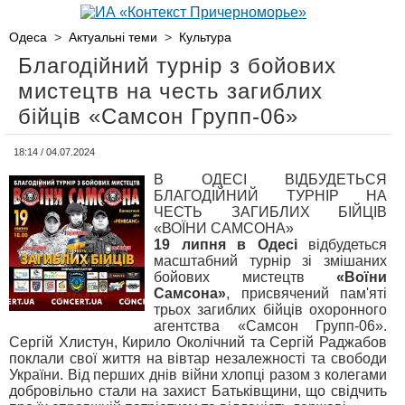
Одеса
>
Актуальні теми
>
Культура
Благодійний турнір з бойових
мистецтв на честь загиблих
бійців «Самсон Групп-06»
18:14 / 04.07.2024
В ОДЕСІ ВІДБУДЕТЬСЯ
БЛАГОДІЙНИЙ ТУРНІР НА
ЧЕСТЬ ЗАГИБЛИХ БІЙЦІВ
«ВОЇНИ САМСОНА»
19 липня в Одесі
відбудеться
масштабний турнір зі змішаних
бойових мистецтв
«Воїни
Самсона»
, присвячений пам'яті
трьох загиблих бійців охоронного
агентства «Самсон Групп-06».
Сергій Хлистун, Кирило Околічний та Сергій Раджабов
поклали свої життя на вівтар незалежності та свободи
України. Від перших днів війни хлопці разом з колегами
добровільно стали на захист Батьківщини, що свідчить