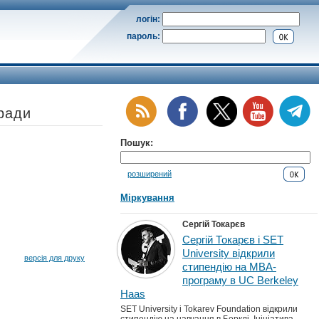
логін:
пароль:
ради
Пошук:
розширений
Міркування
Сергій Токарєв
Сергій Токарєв і SET
University відкрили
версія для друку
стипендію на MBA-
програму в UC Berkeley
Haas
SET University і Tokarev Foundation відкрили