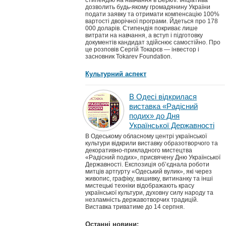
стипендію на навчання в Берклі. Ініціатива
дозволить будь-якому громадянину України
подати заявку та отримати компенсацію 100%
вартості дворічної програми. Йдеться про 178
000 доларів. Стипендія покриває лише
витрати на навчання, а вступ і підготовку
документів кандидат здійснює самостійно. Про
це розповів Сергій Токарєв — інвестор і
засновник Tokarev Foundation.
Культурний аспект
В Одесі відкрилася
виставка «Радісний
подих» до Дня
Української Державності
В Одеському обласному центрі української
культури відкрили виставку образотворчого та
декоративно-прикладного мистецтва
«Радісний подих», присвячену Дню Української
Державності. Експозиція об’єднала роботи
митців артгурту «Одеський вулик», які через
живопис, графіку, вишивку, витинанку та інші
мистецькі техніки відображають красу
української культури, духовну силу народу та
незламність державотворчих традицій.
Виставка триватиме до 14 серпня.
Останні новини: