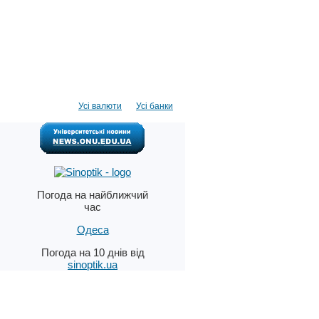
Усі валюти
Усі банки
Погода на найближчий
час
Одеса
Погода на 10 днів від
sinoptik.ua