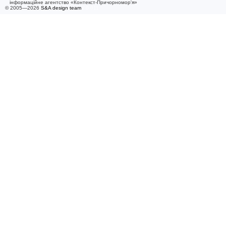
інформаційне агентство «Контекст-Причорномор'я»
© 2005—2026
S&A design team
/ 0.011