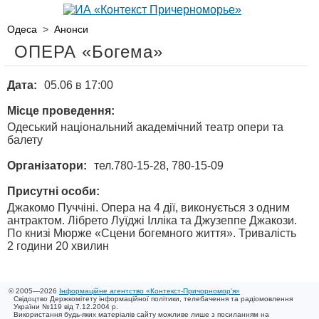
Одеса
>
Анонси
ОПЕРА «Богема»
Дата:
05.06 в 17:00
Місце проведення:
Одеський національний академічний театр опери та
балету
Організатори:
тел.780-15-28, 780-15-09
Присутні особи:
Джакомо Пуччіні. Опера на 4 дії, виконується з одним
антрактом. Лібрето Луїджі Ілліка та Джузеппе Джакози.
По книзі Мюрже «Сцени богемного життя». Тривалість
2 години 20 хвилин
© 2005—2026
Інформаційне агентство «Контекст-Причорномор'я»
Свідоцтво Держкомітету інформаційної політики, телебачення та радіомовлення
України №119 від 7.12.2004 р.
Використання будь-яких матеріалів сайту можливе лише з посиланням на