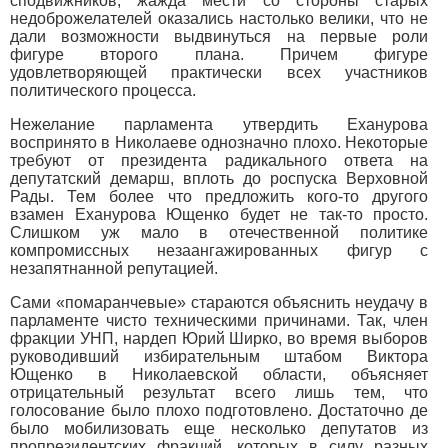
сподвижников, жажда мести со стороны старых
недоброжелателей оказались настолько велики, что не
дали возможности выдвинуться на первые роли
фигуре второго плана. Причем фигуре
удовлетворяющей практически всех участников
политического процесса.
Нежелание парламента утвердить Еханурова
воспринято в Николаеве однозначно плохо. Некоторые
требуют от президента радикального ответа на
депутатский демарш, вплоть до роспуска Верховной
Рады. Тем более что предложить кого-то другого
взамен Еханурова Ющенко будет не так-то просто.
Слишком уж мало в отечественной политике
компромиссных незаангажированных фигур с
незапятнанной репутацией.
Сами «помаранчевые» стараются объяснить неудачу в
парламенте чисто техническими причинами. Так, член
фракции УНП, нардеп Юрий Ширко, во время выборов
руководивший избирательным штабом Виктора
Ющенко в Николаевской области, объясняет
отрицательный результат всего лишь тем, что
голосование было плохо подготовлено. Достаточно де
было мобилизовать еще несколько депутатов из
пропрезидентских фракций, которых в силу разных