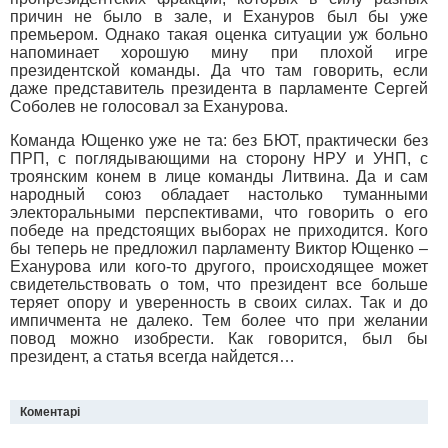
причин не было в зале, и Ехануров был бы уже
премьером. Однако такая оценка ситуации уж больно
напоминает хорошую мину при плохой игре
президентской команды. Да что там говорить, если
даже представитель президента в парламенте Сергей
Соболев не голосовал за Еханурова.
Команда Ющенко уже не та: без БЮТ, практически без
ПРП, с поглядывающими на сторону НРУ и УНП, с
троянским конем в лице команды Литвина. Да и сам
народный союз обладает настолько туманными
электоральными перспективами, что говорить о его
победе на предстоящих выборах не приходится. Кого
бы теперь не предложил парламенту Виктор Ющенко –
Еханурова или кого-то другого, происходящее может
свидетельствовать о том, что президент все больше
теряет опору и уверенность в своих силах. Так и до
импичмента не далеко. Тем более что при желании
повод можно изобрести. Как говорится, был бы
президент, а статья всегда найдется…
Коментарі