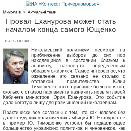
Миколаїв
>
Актуальні теми
Провал Еханурова может стать
началом конца самого Ющенко
11:41 / 21.09.2005
Николаевский политикум, несмотря на
приближение выборов до сих пор
находящийся в состоянии близком к
анабиозу, наконец-то определенным
образом оживился. Самое интересное, что
оживление это связано не столько с
отставкой правительства Юлии
Тимошенко, что в принципе было понятно,
сколько с отказом парламента назначить новым главой
Кабинета министров Юрия Еханурова. Это событие
дало богатую пищу для размышлений николаевцам.
Практически все согласны с тем, что как человек без
далеко идущих политических амбиций Ю. Ехануров не
в пример Ю. Тимошенко устроил бы подавляющее
большинство украинских политиков и чиновников, как