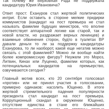
Так почему же Верховная Рада не поддержала
кандидатуру Юрия Ивановича?
Ответ прост: Ехануров стал жертвой политических
интриг. Если оставить в стороне мелкие придирки
коммунистов (кандидат на пост премьера не стал
называть фамилии будущих министров, что вполне
соответствует аппаратной логике как старой, так и
новой власти, но раздражает верных ленинцев) и
взаимные обвинения сторон, будто в туалетах ВР
давали деньги то ли за поддержку кандидатуры
Еханурова, то ли наоборот, какой еще негатив можно
связать с этой фамилией? Можно ли вообще найти
более компромиссную фигуру? Неужели это Мороз,
Литвин, Кинах или Луценко, фамилии которых, как
потенциальных кандидатов на премьерство,
озвучиваются сегодня?
Главный мотив всех, кто 20 сентября голосовал
«против» или не принял участия в голосовании,
примерно одинаков: насолить Ющенко. В итоге
жертвой стремительного падения популярности
президента стал кандидат на пост премьера.
Коррупционный скандал в окружении Ющенко,
отсутствие единства в стане его ближайших