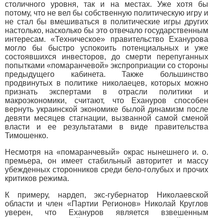
столичного уровня, так и на местах. Уже хотя бы
потому, что не вел бы собственную политическую игру и
не стал бы вмешиваться в политические игры других
настолько, насколько бы это отвечало государственным
интересам. «Техническое» правительство Еханурова
могло бы быстро успокоить потенциальных и уже
состоявшихся инвесторов, до смерти перепуганных
попытками «помаранчевой» экспроприации со стороны
предыдущего кабинета. Также большинство
продвинутых в политике николаецев, которых можно
признать экспертами в отрасли политики и
макроэкономики, считают, что Ехануров способен
вернуть украинской экономике былой динамизм после
девяти месяцев стагнации, вызванной самой сменой
власти и ее результатами в виде правительства
Тимошенко.
Несмотря на «помаранчевый» окрас нынешнего и. о.
премьера, он имеет стабильный авторитет и массу
убежденных сторонников среди бело-голубых и прочих
критиков режима.
К примеру, нардеп, экс-губернатор Николаевской
области и член «Партии Регионов» Николай Круглов
уверен, что Ехануров является взвешенным