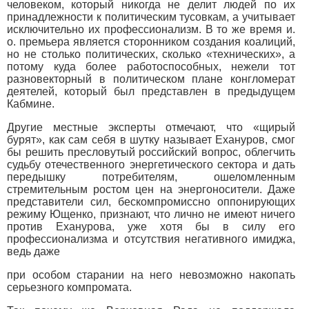
человеком, который никогда не делит людей по их
принадлежности к политическим тусовкам, а учитывает
исключительно их профессионализм. В то же время и.
о. премьера является сторонником создания коалиций,
но не столько политических, сколько «технических», а
потому куда более работоспособных, нежели тот
разновекторный в политическом плане конгломерат
деятелей, который был представлен в предыдущем
Кабмине.
Другие местные эксперты отмечают, что «щирый
бурят», как сам себя в шутку называет Ехануров, смог
бы решить пресловутый российский вопрос, облегчить
судьбу отечественного энергетического сектора и дать
передышку потребителям, ошеломленным
стремительным ростом цен на энергоносители. Даже
представители сил, бескомпромиссно оппонирующих
режиму Ющенко, признают, что лично не имеют ничего
против Еханурова, уже хотя бы в силу его
профессионализма и отсутствия негативного имиджа,
ведь даже
при особом старании на него невозможно накопать
серьезного компромата.