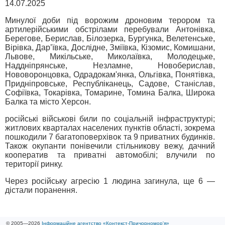
14.07.2025
Минулої доби під ворожим дроновим терором та
артилерійськими обстрілами перебували Антонівка,
Берегове, Берислав, Білозерка, Бургунка, Велетенське,
Вірівка, Дар’ївка, Дослідне, Зміївка, Кізомис, Комишани,
Львове, Микільське, Миколаївка, Молодецьке,
Наддніпрянське, Незламне, Новоберислав,
Нововоронцовка, Одрадокам'янка, Ольгівка, Понятівка,
Придніпровське, Республіканець, Садове, Станіслав,
Софіївка, Токарівка, Томарине, Томина Балка, Широка
Балка та місто Херсон.
російські військові били по соціальній інфраструктурі;
житлових кварталах населених пунктів області, зокрема
пошкодили 7 багатоповерхівок та 9 приватних будинків.
Також окупанти понівечили стільникову вежу, дачний
кооператив та приватні автомобілі; влучили по
території ринку.
Через російську агресію 1 людина загинула, ще 6 —
дістали поранення.
© 2005—2026
Інформаційне агентство «Контекст-Причорномор'я»