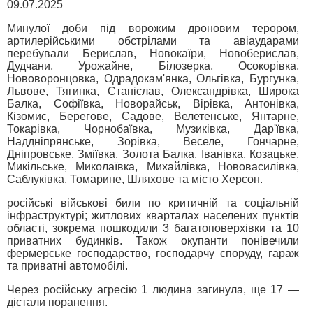
09.07.2025
Минулої доби під ворожим дроновим терором,
артилерійськими обстрілами та авіаударами
перебували Берислав, Новокаїри, Новоберислав,
Дудчани, Урожайне, Білозерка, Осокорівка,
Нововоронцовка, Одрадокам'янка, Ольгівка, Бургунка,
Львове, Тягинка, Станіслав, Олександрівка, Широка
Балка, Софіївка, Новорайськ, Вірівка, Антонівка,
Кізомис, Берегове, Садове, Велетенське, Янтарне,
Токарівка, Чорнобаївка, Музиківка, Дар'ївка,
Наддніпрянське, Зорівка, Веселе, Гончарне,
Дніпровське, Зміївка, Золота Балка, Іванівка, Козацьке,
Микільське, Миколаївка, Михайлівка, Нововасилівка,
Саблуківка, Томарине, Шляхове та місто Херсон.
російські військові били по критичній та соціальній
інфраструктурі; житлових кварталах населених пунктів
області, зокрема пошкодили 3 багатоповерхівки та 10
приватних будинків. Також окупанти понівечили
фермерське господарство, господарчу споруду, гараж
та приватні автомобілі.
Через російську агресію 1 людина загинула, ще 17 —
дістали поранення.