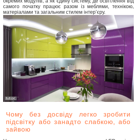
окремих модулів, а як єдину систему, де освітлення від
самого початку працює разом із меблями, технікою,
матеріалами та загальним стилем інтер’єру.
Чому без досвіду легко зробити
підсвітку або занадто слабкою, або
зайвою