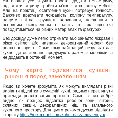
На словах усе звучить просто: додати LED-стрічку,
підсвітити вітрину, зробити м’яке світло внизу меблів.
Але на практиці освітлення кухні потребує точності.
Важливо врахувати яскравість, колірну температуру,
напрям світла, зручність керування, поєднання з
основним освітленням і навіть те, як підсвітка
поводитиметься на різних матеріалах та фактурах.
Без досвіду дуже легко отримати або занадто яскраве і
різке світло, або навпаки декоративний ефект без
реальної користі. Саме тому найкращий результат дає
кухня, де освітлення продумують разом із меблями, а
не додають в останній момент.
Чому варто подивитися сучасні
рішення перед замовленням
Якщо ви хочете зрозуміти, як можуть виглядати різні
варіанти підсвітки в сучасній кухні, радимо переглянути
приклади реалізованих проєктів. Саме в них добре
видно, як працює підсвітка робочої зони, вітрин,
скляних секцій, декоративних ніш та загального
кухонного простору. Для цього рекомендуємо відвідати
сторінку
https://mik-mebel.com/kuhni-na-zamovlennya/