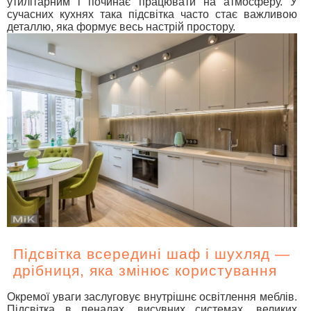
утилітарним і починає працювати на атмосферу. У
сучасних кухнях така підсвітка часто стає важливою
деталлю, яка формує весь настрій простору.
Підсвітка всередині шаф і шухляд —
дрібниця, яка змінює користування
Окремої уваги заслуговує внутрішнє освітлення меблів.
Підсвітка в пеналах, висувних системах, великих