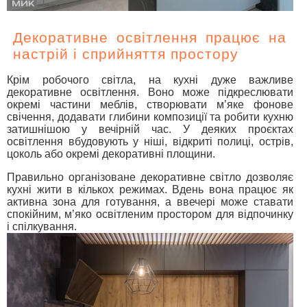
Декоративне освітлення працює на
настрій і сприйняття простору
Крім робочого світла, на кухні дуже важливе
декоративне освітлення. Воно може підкреслювати
окремі частини меблів, створювати м’яке фонове
свічення, додавати глибини композиції та робити кухню
затишнішою у вечірній час. У деяких проєктах
освітлення вбудовують у ніші, відкриті полиці, острів,
цоколь або окремі декоративні площини.
Правильно організоване декоративне світло дозволяє
кухні жити в кількох режимах. Вдень вона працює як
активна зона для готування, а ввечері може ставати
спокійним, м’яко освітленим простором для відпочинку
і спілкування.