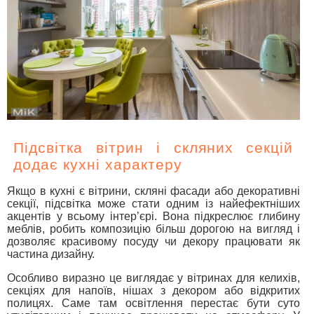
Підсвітка вітрин і скляних секцій
додає кухні характеру
Якщо в кухні є вітрини, скляні фасади або декоративні
секції, підсвітка може стати одним із найефектніших
акцентів у всьому інтер’єрі. Вона підкреслює глибину
меблів, робить композицію більш дорогою на вигляд і
дозволяє красивому посуду чи декору працювати як
частина дизайну.
Особливо виразно це виглядає у вітринах для келихів,
секціях для напоїв, нішах з декором або відкритих
полицях. Саме там освітлення перестає бути суто