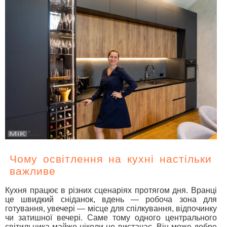
Чому освітлення на кухні настільки
важливе
Кухня працює в різних сценаріях протягом дня. Вранці
це швидкий сніданок, вдень — робоча зона для
готування, увечері — місце для спілкування, відпочинку
чи затишної вечері. Саме тому одного центрального
світильника майже ніколи не вистачає. Він може добре