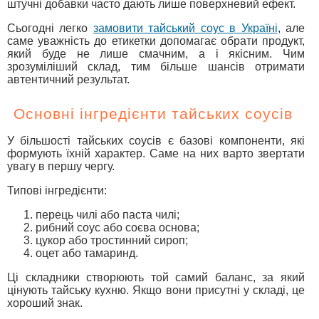
штучні добавки часто дають лише поверхневий ефект.
Сьогодні легко
замовити тайський соус в Україні
, але
саме уважність до етикетки допомагає обрати продукт,
який буде не лише смачним, а і якісним. Чим
зрозуміліший склад, тим більше шансів отримати
автентичний результат.
Основні інгредієнти тайських соусів
У більшості тайських соусів є базові компоненти, які
формують їхній характер. Саме на них варто звертати
увагу в першу чергу.
Типові інгредієнти:
перець чилі або паста чилі;
рибний соус або соєва основа;
цукор або тростинний сироп;
оцет або тамаринд.
Ці складники створюють той самий баланс, за який
цінують тайську кухню. Якщо вони присутні у складі, це
хороший знак.