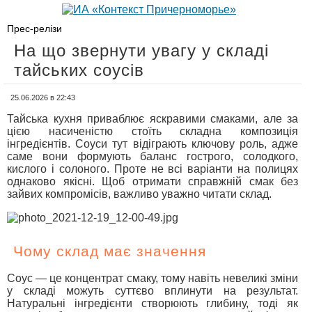
Прес-релізи
На що звернути увагу у складі
тайських соусів
25.06.2026 в 22:43
Тайська кухня приваблює яскравими смаками, але за
цією насиченістю стоїть складна композиція
інгредієнтів. Соуси тут відіграють ключову роль, адже
саме вони формують баланс гострого, солодкого,
кислого і солоного. Проте не всі варіанти на полицях
однаково якісні. Щоб отримати справжній смак без
зайвих компромісів, важливо уважно читати склад.
Чому склад має значення
Соус — це концентрат смаку, тому навіть невеликі зміни
у складі можуть суттєво вплинути на результат.
Натуральні інгредієнти створюють глибину, тоді як