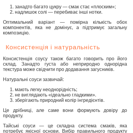
занадто багато цукру — смак стає «плоским»;
надлишок солі — перебиває інші нотки.
Оптимальний варіант — помірна кількість обох
компонентів, яка не домінує, а підтримує загальну
композицію.
Консистенція і натуральність
Консистенція соусу також багато говорить про його
склад. Занадто густа або неприродно однорідна
текстура може свідчити про додавання загусників.
Натуральні соуси зазвичай:
мають легку неоднорідність;
не виглядають «ідеально гладкими».
зберігають природний колір інгредієнтів.
Це дрібниці, але саме вони формують довіру до
продукту.
Тайські соуси — це складна система смаків, яка
потребує якісної основи. Вибір правильного продукту