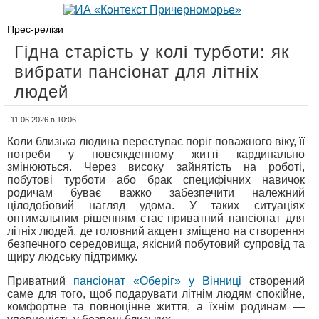
Прес-релізи
Гідна старість у колі турботи: як
вибрати пансіонат для літніх
людей
11.06.2026 в 10:06
Коли близька людина переступає поріг поважного віку, її
потреби у повсякденному житті кардинально
змінюються. Через високу зайнятість на роботі,
побутові турботи або брак специфічних навичок
родичам буває важко забезпечити належний
цілодобовий нагляд удома. У таких ситуаціях
оптимальним рішенням стає приватний пансіонат для
літніх людей, де головний акцент зміщено на створення
безпечного середовища, якісний побутовий супровід та
щиру людську підтримку.
Приватний
пансіонат «Оберіг» у Вінниці
створений
саме для того, щоб подарувати літнім людям спокійне,
комфортне та повноцінне життя, а їхнім родинам —