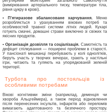
регулярний моніторинг загального самопочуття
(вимірювання артеріального тиску, температури тіла,
рівня цукру в крові).
•
П'ятиразове збалансоване харчування.
Меню
розробляється з урахуванням вікових потреб та
особливостей травної системи літніх людей. Кухарі
готують смачні, домашні страви виключно зі свіжих та
якісних продуктів.
•
Організація дозвілля та соціалізація.
Самотність та
дефіцит спілкування — поширені проблеми в старості.
У пансіонаті мешканці перебувають у колі однолітків,
беруть участь у творчих вечорах, грають у настільні
ігри, читають та гуляють на упорядкованій зеленій
території.
Турбота про постояльців із
особливими потребами
Вікові когнітивми зміни (наприклад, деменція чи
хвороба Альцгеймера), а також період відновлення
після перенесених інсультів, інфарктів або переломів
вимагають адаптованого та безпечного простору.