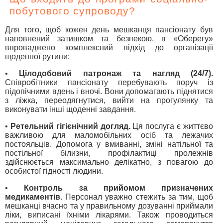
побутового супроводу?
Для того, щоб кожен день мешканця пансіонату був
наповнений затишком та безпекою, в «Оберегу»
впроваджено комплексний підхід до організації
щоденної рутини:
•
Цілодобовий патронаж та нагляд (24/7).
Співробітники пансіонату перебувають поруч із
підопічними вдень і вночі. Вони допомагають піднятися
з ліжка, переодягнутися, вийти на прогулянку та
виконувати інші щоденні завдання.
•
Ретельний гігієнічний догляд.
Ця послуга є життєво
важливою для маломобільних осіб та лежачих
постояльців. Допомога у вмиванні, зміні натільної та
постільної білизни, профілактиці пролежнів
здійснюється максимально делікатно, з повагою до
особистої гідності людини.
•
Контроль за прийомом призначених
медикаментів.
Персонал уважно стежить за тим, щоб
мешканці вчасно та у правильному дозуванні приймали
ліки, виписані їхніми лікарями. Також проводиться