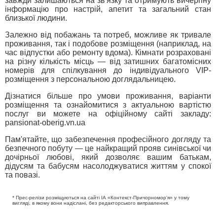
завжди залишаються на зв'язку та отримують вичерпну
інформацію про настрій, апетит та загальний стан
близької людини.
Залежно від побажань та потреб, можливе як тривале
проживання, так і подобове розміщення (наприклад, на
час відпустки або ремонту вдома). Кімнати розраховані
на різну кількість місць — від затишних багатомісних
номерів для спілкування до індивідуального VIP-
розміщення з персональною доглядальницею.
Дізнатися більше про умови проживання, варіанти
розміщення та ознайомитися з актуальною вартістю
послуг ви можете на офіційному сайті закладу:
pansionat-oberig.vn.ua
Пам'ятайте, що забезпечення професійного догляду та
безпечного побуту — це найкращий прояв синівської чи
дочірньої любові, який дозволяє вашим батькам,
дідусям та бабусям насолоджуватися життям у спокої
та повазі.
* Прес-релізи розміщуються на сайті ІА «Контекст-Причорномор'я» у тому
вигляді, в якому вони надіслані, без редакторського виправлення.