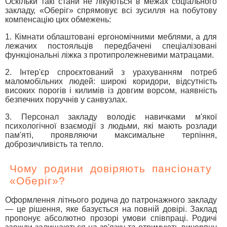
Оскільки такі стани не лікуються в межах соціального
закладу, «Оберіг» спрямовує всі зусилля на побутову
компенсацію цих обмежень:
1. Кімнати облаштовані ергономічними меблями, а для
лежачих постояльців передбачені спеціалізовані
функціональні ліжка з протипролежневими матрацами.
2. Інтер'єр спроєктований з урахуванням потреб
маломобільних людей: широкі коридори, відсутність
високих порогів і килимів із довгим ворсом, наявність
безпечних поручнів у санвузлах.
3. Персонал закладу володіє навичками м'якої
психологічної взаємодії з людьми, які мають розлади
пам'яті, проявляючи максимальне терпіння,
доброзичливість та тепло.
Чому родини довіряють пансіонату
«Оберіг»?
Оформлення літнього родича до патронажного закладу
— це рішення, яке базується на повній довірі. Заклад
пропонує абсолютно прозорі умови співпраці. Родичі