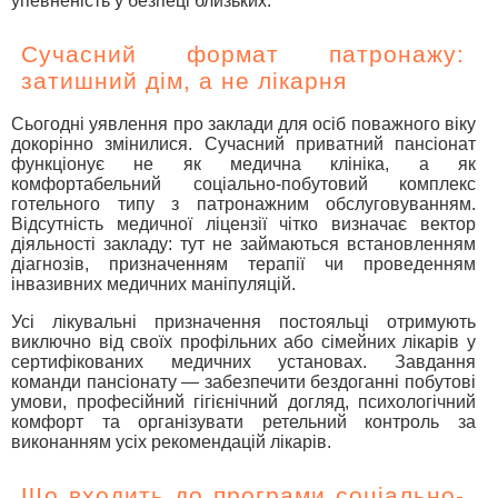
упевненість у безпеці близьких.
Сучасний формат патронажу:
затишний дім, а не лікарня
Сьогодні уявлення про заклади для осіб поважного віку
докорінно змінилися. Сучасний приватний пансіонат
функціонує не як медична клініка, а як
комфортабельний соціально-побутовий комплекс
готельного типу з патронажним обслуговуванням.
Відсутність медичної ліцензії чітко визначає вектор
діяльності закладу: тут не займаються встановленням
діагнозів, призначенням терапії чи проведенням
інвазивних медичних маніпуляцій.
Усі лікувальні призначення постояльці отримують
виключно від своїх профільних або сімейних лікарів у
сертифікованих медичних установах. Завдання
команди пансіонату — забезпечити бездоганні побутові
умови, професійний гігієнічний догляд, психологічний
комфорт та організувати ретельний контроль за
виконанням усіх рекомендацій лікарів.
Що входить до програми соціально-