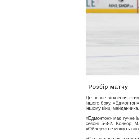
Розбір матчу
Це повне зіткнення стил
іншого боку, «Едмонтон»
іншому кінці майданчика
«Едмонтон» має гучне ім
сезоні 5-3-2. Коннор 
«Ойлерз» не можуть впор
«Сіетл» програв три матч