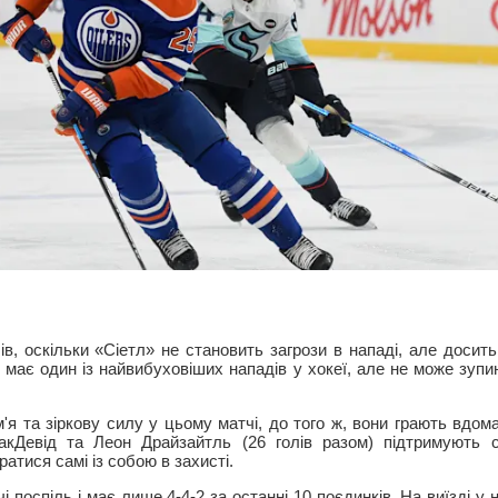
ів, оскільки «Сіетл» не становить загрози в нападі, але досить
 має один із найвибуховіших нападів у хокеї, але не може зупи
.
'я та зіркову силу у цьому матчі, до того ж, вони грають вдома
МакДевід та Леон Драйзайтль (26 голів разом) підтримують 
атися самі із собою в захисті.
і поспіль і має лише 4-4-2 за останні 10 поєдинків. На виїзді у н