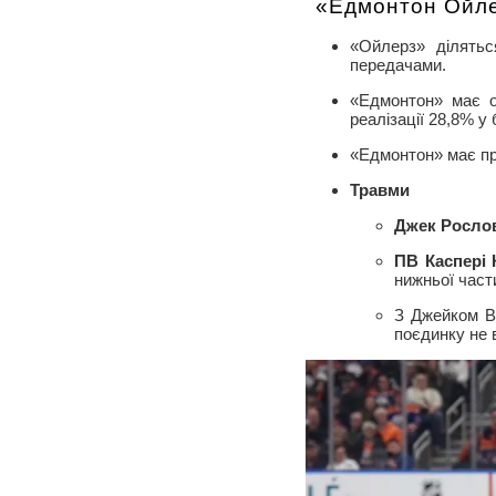
«Едмонтон Ойл
«Ойлерз» ділятьс
передачами.
«Едмонтон» має о
реалізації 28,8% у
«Едмонтон» має про
Травми
Джек Росло
ПВ Каспері 
нижньої части
З Джейком Во
поєдинку не 