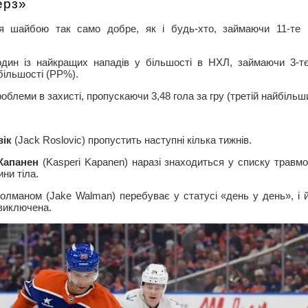
ерз»
я шайбою так само добре, як і будь-хто, займаючи 11-те м
дин із найкращих нападів у більшості в НХЛ, займаючи 3-тє
 більшості (PP%).
блеми в захисті, пропускаючи 3,48 гола за гру (третій найбільш
вік
(Jack Roslovic) пропустить наступні кілька тижнів.
Капанен
(Kasperi Kapanen) наразі знаходиться у списку травм
ни тіла.
лманом (Jake Walman) перебуває у статусі «день у день», і 
виключена.