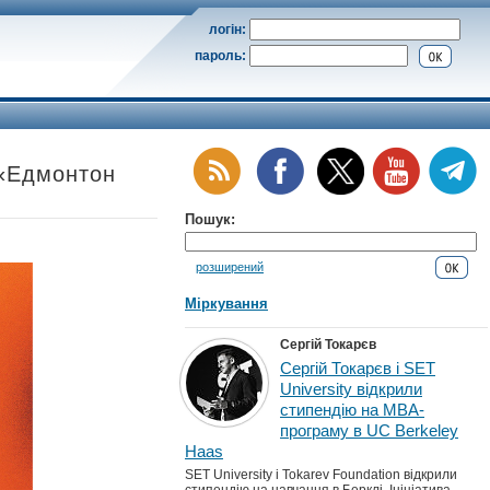
логін:
пароль:
 «Едмонтон
Пошук:
розширений
Міркування
Сергій Токарєв
Сергій Токарєв і SET
University відкрили
стипендію на MBA-
програму в UC Berkeley
Haas
SET University і Tokarev Foundation відкрили