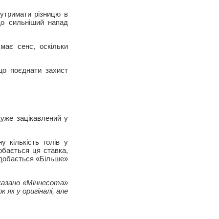
 утримати різницю в
що сильніший напад
має сенс, оскільки
що поєднати захист
дуже зацікавлений у
у кількість голів у
обається ця ставка,
подобається «Більше»
вказано «Міннесота»
як у оригіналі, але