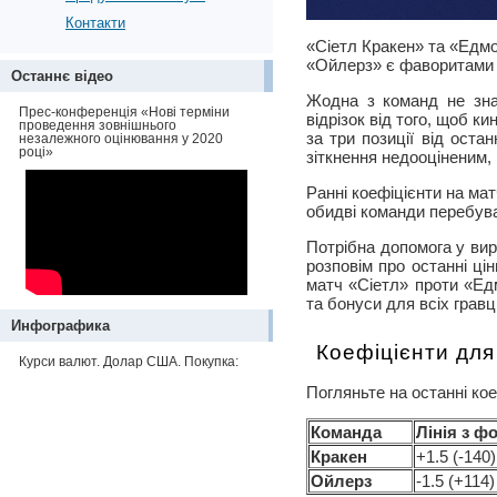
Контакти
«Сіетл Кракен» та «Едмо
«Ойлерз» є фаворитами з
Останнє відео
Жодна з команд не зна
Прес-конференція «Нові терміни
відрізок від того, щоб к
проведення зовнішнього
за три позиції від оста
незалежного оцінювання у 2020
році»
зіткнення недооціненим,
Ранні коефіцієнти на ма
обидві команди перебува
Потрібна допомога у вир
розповім про останні ці
матч «Сіетл» проти «Ед
та бонуси для всіх гравц
Инфографика
Коефіцієнти для
Курси валют. Долар США. Покупка:
Погляньте на останні ко
Команда
Лінія з ф
Кракен
+1.5 (-140)
Ойлерз
-1.5 (+114)