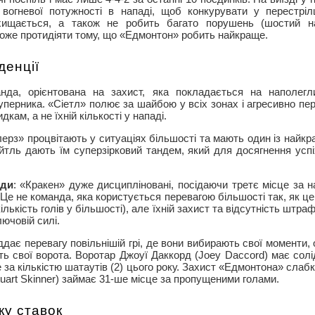
 вогневої потужності в нападі, щоб конкурувати у перестріл
хищається, а також не робить багато порушень (шостий н
оже протидіяти тому, що «Едмонтон» робить найкраще.
денції
нда, орієнтована на захист, яка покладається на наполегли
перника. «Сіетл» полює за шайбою у всіх зонах і агресивно пере
дкам, а не їхній кількості у нападі.
лерз» процвітають у ситуаціях більшості та мають один із найк
йтль дають їм суперзірковий тандем, який для досягнення усп
нди
: «Кракен» дуже дисципліновані, посідаючи третє місце за 
Це не команда, яка користується перевагою більшості так, як ц
лькість голів у більшості), але їхній захист та відсутність штр
лючовій силі.
ддає перевагу повільнішій грі, де вони вибирають свої моменти
ь свої ворота. Воротар Джоуї Даккорд (Joey Daccord) має солід
 за кількістю шатаутів (2) цього року. Захист «Едмонтона» слаб
uart Skinner) займає 31-ше місце за пропущеними голами.
ку ставок