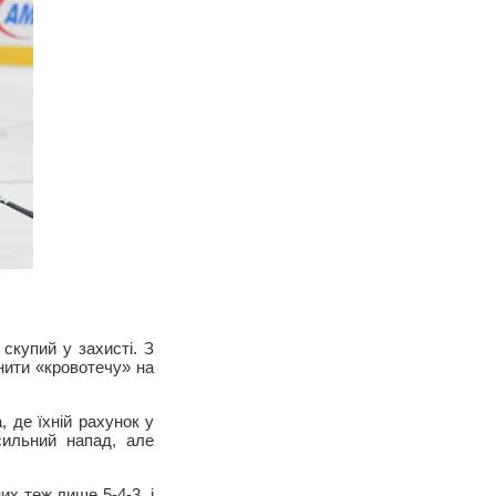
 скупий у захисті. З
нити «кровотечу» на
, де їхній рахунок у
сильний напад, але
их теж лише 5-4-3, і