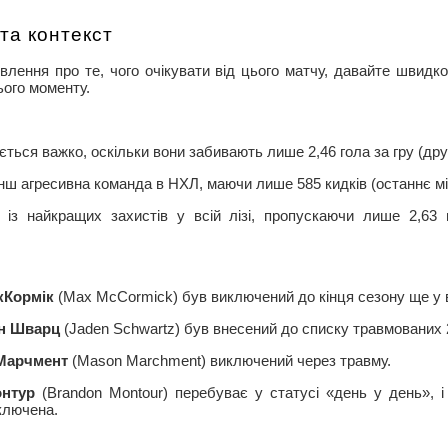
та контекст
лення про те, чого очікувати від цього матчу, давайте швидко
ього моменту.
ться важко, оскільки вони забивають лише 2,46 гола за гру (друг
ш агресивна команда в НХЛ, маючи лише 585 кидків (останнє мі
 із найкращих захистів у всій лізі, пропускаючи лише 2,63 
кКормік
(Max McCormick) був виключений до кінця сезону ще у в
н Шварц
(Jaden Schwartz) був внесений до списку травмованих 
Марчмент
(Mason Marchment) виключений через травму.
нтур
(Brandon Montour) перебуває у статусі «день у день», і 
ключена.