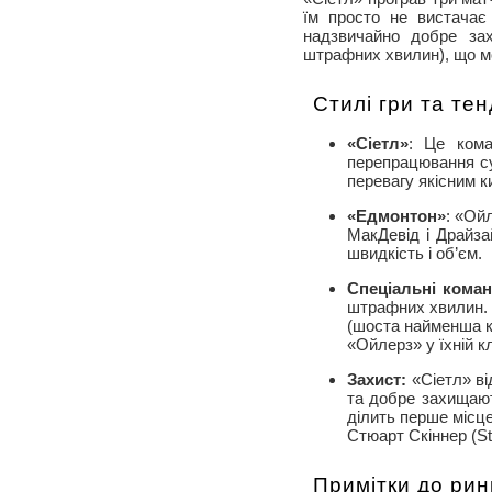
їм просто не вистачає
надзвичайно добре за
штрафних хвилин), що м
Стилі гри та тен
«Сіетл»
: Це кома
перепрацювання су
перевагу якісним ки
«Едмонтон»
: «Ой
МакДевід і Драйза
швидкість і об’єм.
Спеціальні кома
штрафних хвилин. 
(шоста найменша кі
«Ойлерз» у їхній к
Захист:
«Сіетл» ві
та добре захищают
ділить перше місце
Стюарт Скіннер (St
Примітки до рин