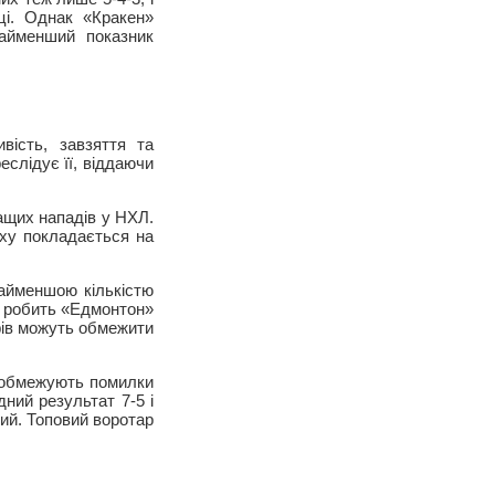
ці. Однак «Кракен»
айменший показник
вість, завзяття та
слідує її, віддаючи
ращих нападів у НХЛ.
іху покладається на
найменшою кількістю
е робить «Едмонтон»
афів можуть обмежити
, обмежують помилки
ний результат 7-5 і
кий. Топовий воротар