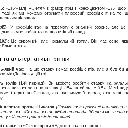
5: -135/+114)
: «Сіетл» є фаворитом з коефіцієнтом -135, щоб
, тоді як ми можемо отримати плюсовий коефіцієнт на те, 
 великим відривом.
45)
: У коефіцієнтах на перемогу є значний розрив, але це 
дома та має набагато талановитіший напад.
102)
: Це скромний, але нормальний тотал. Він має сенс, як
 «Едмонтона».
и та альтернативні ринки
ь-який час
: На цю ставку немає коефіцієнтів, але я був би 
ра МакДевідса у цій грі.
ть голів (1-й період)
: Ви можете зробити ставку на загальн
і вона встановлена на позначці -154 на «більше 0,5». Мені под
хист і терпіння «Сіетла», я не підтримую її твердо, хоча мені 
у.
іннесота» проти «Чикаго»
(Примітка: в оригіналі помилково 
таття про «Сіетл» проти «Едмонтона»)». Зберігаємо заголовок 
тчу «Сіетл» проти «Едмонтона»)
і ставки на «Сіетл» проти «Едмонтона» на сьогодні: