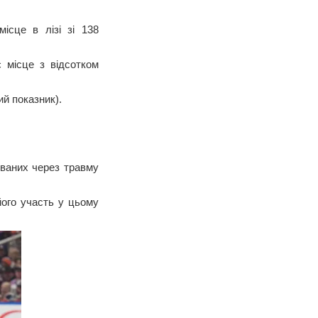
ісце в лізі зі 138
 місце з відсотком
ий показник).
ованих через травму
його участь у цьому