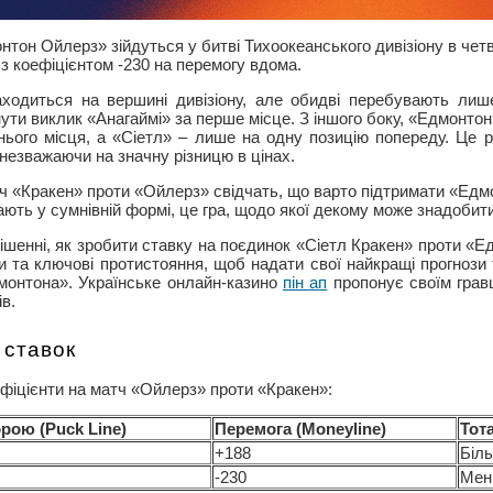
нтон Ойлерз» зійдуться у битві Тихоокеанського дивізіону в чет
 коефіцієнтом -230 на перемогу вдома.
ходиться на вершині дивізіону, але обидві перебувають лиш
инути виклик «Анагаймі» за перше місце. З іншого боку, «Едмонт
ннього місця, а «Сіетл» – лише на одну позицію попереду. Це р
 незважаючи на значну різницю в цінах.
тч «Кракен» проти «Ойлерз» свідчать, що варто підтримати «Едм
ють у сумнівній формі, це гра, щодо якої декому може знадобит
ішенні, як зробити ставку на поєдинок «Сіетл Кракен» проти «
ни та ключові протистояння, щоб надати свої найкращі прогнози
монтона». Українське онлайн-казино
пін ап
пропонує своїм гравц
ів.
 ставок
ефіцієнти на матч «Ойлерз» проти «Кракен»:
орою (Puck Line)
Перемога (Moneyline)
Тота
+188
Біль
-230
Менш