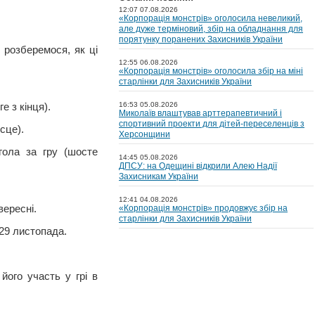
12:07 07.08.2026
«Корпорація монстрів» оголосила невеликий,
але дуже терміновий, збір на обладнання для
порятунку поранених Захисників України
 розберемося, як ці
12:55 06.08.2026
«Корпорація монстрів» оголосила збір на міні
старлінки для Захисників України
е з кінця).
16:53 05.08.2026
Миколаїв влаштував арттерапевтичний і
спортивний проекти для дітей-переселенців з
сце).
Херсонщини
гола за гру (шосте
14:45 05.08.2026
ДПСУ: на Одещині відкрили Алею Надії
Захисникам України
12:41 04.08.2026
ересні.
«Корпорація монстрів» продовжує збір на
старлінки для Захисників України
29 листопада.
його участь у грі в