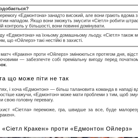
подобається?
перемогу «Едмонтона» занадто високий, але вони грають вдома з
итим нападом. Якщо вони зможуть змусити «Сіетл» робити штра
вій контроль у більшості, вони повинні домінувати.
ду «Едмонтона» на їхньому домашньому льоду. «Сіетл» також 
м, що «Ойлерз» такі нестійкі в захисті.
 матч «Кракен» проти «Ойлерз» змінюються протягом дня, відсте
лючовими — забезпечте собі преміальну вигоду перед початко
вок
.
та що може піти не так
лях, і хоча «Едмонтон» — більш талановита команда в нападі вд
ростіше кажучи, «Едмонтон» може мати проблеми з тим, щоб зму
и свою головну перевагу.
ахист «Сіетла» переможе, гра, швидше за все, буде малорез
ракен».
ч «Сіетл Кракен» проти «Едмонтон Ойлерз»