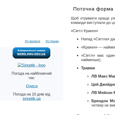
Поточна форма 
Щоб отримати краще уяв
команди виступали до ц
«Сіетл Кракен»
Напад «Сіетла» дає
Усі валюти
Усі банки
«Кракен» — наймен
«Сіетл» має один
найменше).
Травми
Погода на найближчий
ЛВ Макс Ма
час
Цей Джейде
Одеса
ЛВ Мейсон 
Погода на 10 днів від
sinoptik.ua
Брендон Мо
четвер не ви