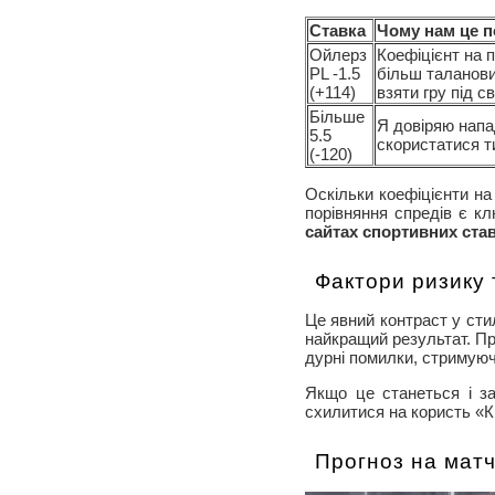
Ставка
Чому нам це 
Ойлерз
Коефіцієнт на 
PL -1.5
більш таланов
(+114)
взяти гру під с
Більше
Я довіряю напа
5.5
скористатися ти
(-120)
Оскільки коефіцієнти на
порівняння спредів є к
сайтах спортивних ста
Фактори ризику 
Це явний контраст у сти
найкращий результат. П
дурні помилки, стримуюч
Якщо це станеться і з
схилитися на користь «К
Прогноз на мат