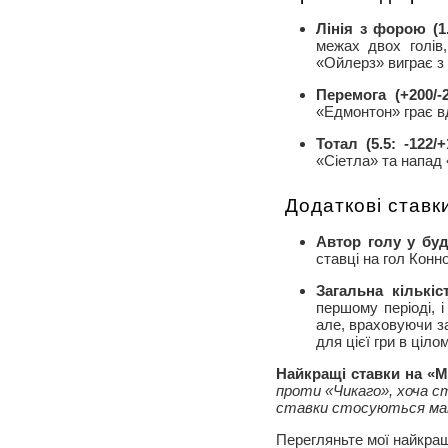
Лінія з форою (1.
межах двох голів
«Ойлерз» виграє з
Перемога (+200/-2
«Едмонтон» грає в
Тотал (5.5: -122/+
«Сіетла» та напад
Додаткові ставк
Автор голу у буд
ставці на гол Конно
Загальна кількіс
першому періоді, 
але, враховуючи за
для цієї гри в цілом
Найкращі ставки на «М
проти «Чикаго», хоча с
ставки стосуються ма
Перегляньте мої найкращ