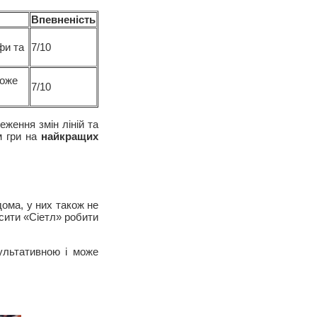
Впевненість
фи та
7/10
може
7/10
ження змін ліній та
м гри на
найкращих
ома, у них також не
сити «Сіетл» робити
ультативною і може