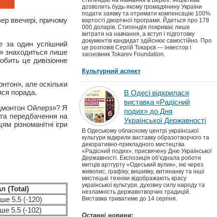
стипендію на навчання в Берклі. Ініціатива
дозволить будь-якому громадянину України
подати заявку та отримати компенсацію 100%
вер ввечері, причому
вартості дворічної програми. Йдеться про 178
000 доларів. Стипендія покриває лише
витрати на навчання, а вступ і підготовку
документів кандидат здійснює самостійно. Про
е за один успішний
це розповів Сергій Токарєв — інвестор і
он» знаходиться лише
засновник Tokarev Foundation.
обить це дивізіонне
Культурний аспект
онтон», але оскільки
ися порада.
В Одесі відкрилася
виставка «Радісний
Едмонтон Ойлерз»? Я
подих» до Дня
 та передбачення на
Української Державності
ям різноманітні ігри
В Одеському обласному центрі української
культури відкрили виставку образотворчого та
декоративно-прикладного мистецтва
«Радісний подих», присвячену Дню Української
Державності. Експозиція об’єднала роботи
митців артгурту «Одеський вулик», які через
живопис, графіку, вишивку, витинанку та інші
мистецькі техніки відображають красу
української культури, духовну силу народу та
л (Total)
незламність державотворчих традицій.
Виставка триватиме до 14 серпня.
ше 5.5 (-120)
е 5.5 (-102)
Останні новини: