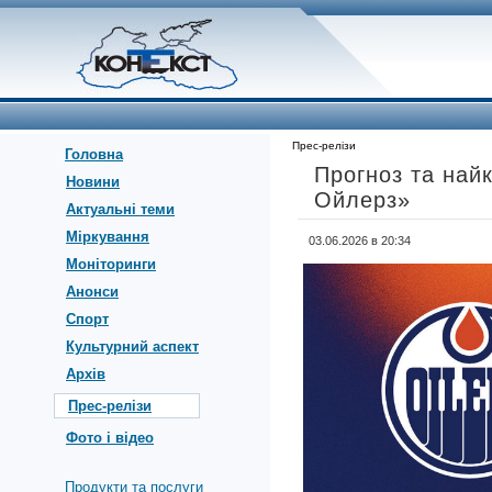
Прес-релізи
Головна
Прогноз та най
Новини
Ойлерз»
Актуальні теми
Міркування
03.06.2026 в 20:34
Моніторинги
Анонси
Спорт
Культурний аспект
Архів
Прес-релізи
Фото і відео
Продукти та послуги