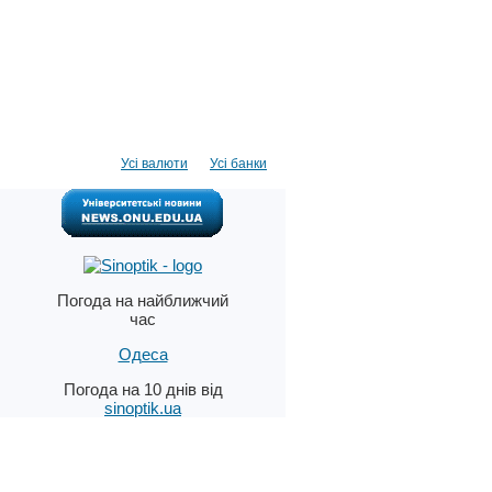
Усі валюти
Усі банки
Погода на найближчий
час
Одеса
Погода на 10 днів від
sinoptik.ua