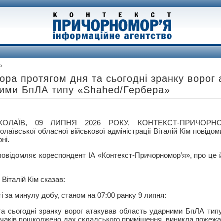
о
чора протягом дня та сьогодні зранку ворог
ними БпЛА типу «Shahed/Гербера»
КОЛАЇВ, 09 ЛИПНЯ 2026 РОКУ, КОНТЕКСТ-ПРИЧОРНО
олаївської обласної військової адміністрації Віталій Кім повідо
оні.
повідомляє кореспондент ІА «Контекст-Причорномор’я», про це 
Віталій Кім сказав:
і за минулу добу, станом на 07:00 ранку 9 липня:
 та сьогодні зранку ворог атакував область ударними БпЛА тип
 Очаків пошкоджено дах складського приміщення, виникла пожеж