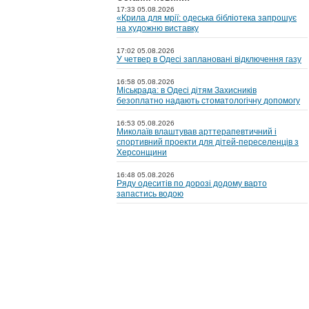
17:33 05.08.2026
«Крила для мрії: одеська бібліотека запрошує
на художню виставку
17:02 05.08.2026
У четвер в Одесі заплановані відключення газу
16:58 05.08.2026
Міськрада: в Одесі дітям Захисників
безоплатно надають стоматологічну допомогу
16:53 05.08.2026
Миколаїв влаштував арттерапевтичний і
спортивний проекти для дітей-переселенців з
Херсонщини
16:48 05.08.2026
Ряду одеситів по дорозі додому варто
запастись водою