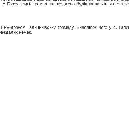
ю. У Горохівській громаді пошкоджено будівлю навчального за
 FPV-дроном Галицинівську громаду. Внаслідок чого у с. Гал
раждалих немає.