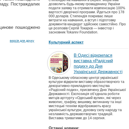
стипендію на навчання в Берклі. Ініціатива
кладу. Постраждалих
дозволить будь-якому громадянину України
подати заявку та отримати компенсацію 100%
вартості дворічної програми. Йдеться про 178
000 доларів. Стипендія покриває лише
витрати на навчання, а вступ і підготовку
документів кандидат здійснює самостійно. Про
ицинове пошкоджено
це розповів Сергій Токарєв — інвестор і
засновник Tokarev Foundation.
версія для друку
Культурний аспект
В Одесі відкрилася
виставка «Радісний
подих» до Дня
Української Державності
В Одеському обласному центрі української
культури відкрили виставку образотворчого та
декоративно-прикладного мистецтва
«Радісний подих», присвячену Дню Української
Державності. Експозиція об’єднала роботи
митців артгурту «Одеський вулик», які через
живопис, графіку, вишивку, витинанку та інші
мистецькі техніки відображають красу
української культури, духовну силу народу та
незламність державотворчих традицій.
Виставка триватиме до 14 серпня.
Останні новини: