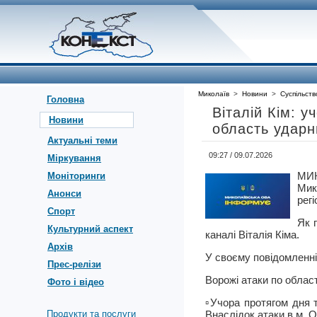
Миколаїв
>
Новини
>
Суспільств
Головна
Віталій Кім: у
Новини
область удар
Актуальні теми
09:27 / 09.07.2026
Міркування
МИ
Моніторинги
Мик
Анонси
регі
Спорт
Як 
Культурний аспект
каналі Віталія Кіма.
Архів
У своєму повідомленні 
Прес-релізи
Ворожі атаки по област
Фото і відео
▫️Учора протягом дня
Продукти та послуги
Внаслідок атаки в м.