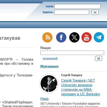
логін:
пароль:
 атакував
Пошук:
розширений
МОР’Я – Голова
мив про обстановку в
Міркування
йдеться у Телеграм-
Сергій Токарєв
Сергій Токарєв і SET
University відкрили
стипендію на MBA-
програму в UC Berkeley
Haas
у «Shahed/Гербера».
SET University і Tokarev Foundation відкрили
а. Також пошкоджено