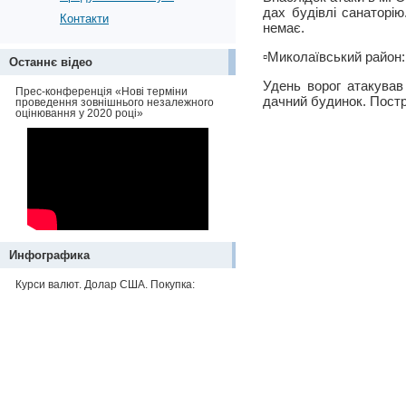
дах будівлі санаторі
Контакти
немає.
▫️Миколаївський район:
Останнє відео
Удень ворог атакував
Прес-конференція «Нові терміни
дачний будинок. Пост
проведення зовнішнього незалежного
оцінювання у 2020 році»
Инфографика
Курси валют. Долар США. Покупка: