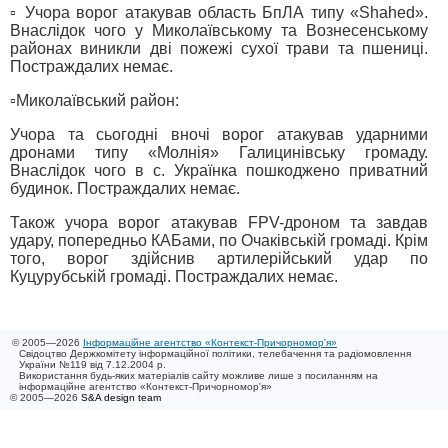
▫️ Учора ворог атакував область БпЛА типу «Shahed».
Внаслідок чого у Миколаївському та Вознесенському
районах виникли дві пожежі сухої трави та пшениці.
Постраждалих немає.
▫️Миколаївський район:
Учора та сьогодні вночі ворог атакував ударними
дронами типу «Молнія» Галицинівську громаду.
Внаслідок чого в с. Українка пошкоджено приватний
будинок. Постраждалих немає.
Також учора ворог атакував FPV-дроном та завдав
удару, попередньо КАБами, по Очаківській громаді. Крім
того, ворог здійснив артилерійський удар по
Куцурубській громаді. Постраждалих немає.
© 2005—2026
Інформаційне агентство «Контекст-Причорномор'я»
Свідоцтво Держкомітету інформаційної політики, телебачення та радіомовлення
України №119 від 7.12.2004 р.
Використання будь-яких матеріалів сайту можливе лише з посиланням на
інформаційне агентство «Контекст-Причорномор'я»
© 2005—2026
S&A design team
/ 0.018