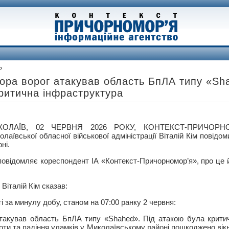
о
учора ворог атакував область БпЛА типу «Sh
ритична інфраструктура
КОЛАЇВ, 02 ЧЕРВНЯ 2026 РОКУ, КОНТЕКСТ-ПРИЧОРН
олаївської обласної військової адміністрації Віталій Кім повідо
оні.
повідомляє кореспондент ІА «Контекст-Причорномор’я», про це 
Віталій Кім сказав:
і за минулу добу, станом на 07:00 ранку 2 червня:
 атакував область БпЛА типу «Shahed». Під атакою була крити
оти та падіння уламків у Миколаївському районі пошкоджено вік