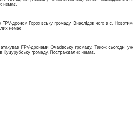
х немає.
в FPV-дроном Горохівську громаду. Внаслідок чого в с. Новоти
алих немає.
в атакував FPV-дронами Очаківську громаду. Також сьогодні у
ав Куцурубську громаду. Постраждалих немає.