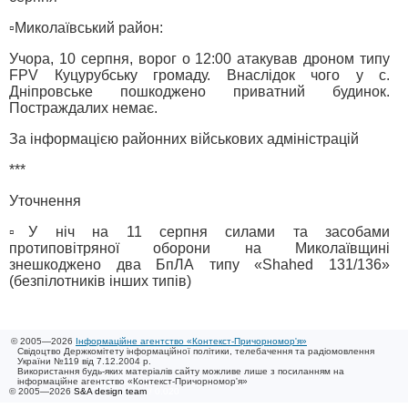
▫️Миколаївський район:
Учора, 10 серпня, ворог о 12:00 атакував дроном типу
FPV Куцурубську громаду. Внаслідок чого у с.
Дніпровське пошкоджено приватний будинок.
Постраждалих немає.
За інформацією районних військових адміністрацій
***
Уточнення
▫️У ніч на 11 серпня силами та засобами
протиповітряної оборони на Миколаївщині
знешкоджено два БпЛА типу «Shahed 131/136»
(безпілотників інших типів)
© 2005—2026
Інформаційне агентство «Контекст-Причорномор'я»
Свідоцтво Держкомітету інформаційної політики, телебачення та радіомовлення
України №119 від 7.12.2004 р.
Використання будь-яких матеріалів сайту можливе лише з посиланням на
інформаційне агентство «Контекст-Причорномор'я»
© 2005—2026
S&A design team
/ 0.020