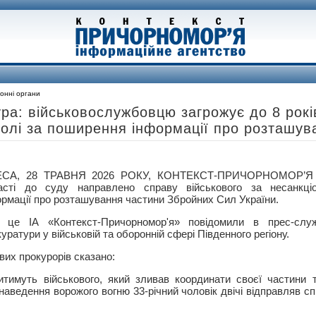
онні органи
ра: військовослужбовцю загрожує до 8 рокі
олі за поширення інформації про розташув
СА, 28 ТРАВНЯ 2026 РОКУ, КОНТЕКСТ-ПРИЧОРНОМОР’Я –
асті до суду направлено справу військового за несанкці
ормації про розташування частини Збройних Сил України.
 це ІА «Контекст-Причорномор'я» повідомили в прес-служб
уратури у військовій та оборонній сфері Південного регіону.
вих прокурорів сказано:
тимуть військового, який зливав координати своєї частини т
наведення ворожого вогню 33-річний чоловік двічі відправляв сп