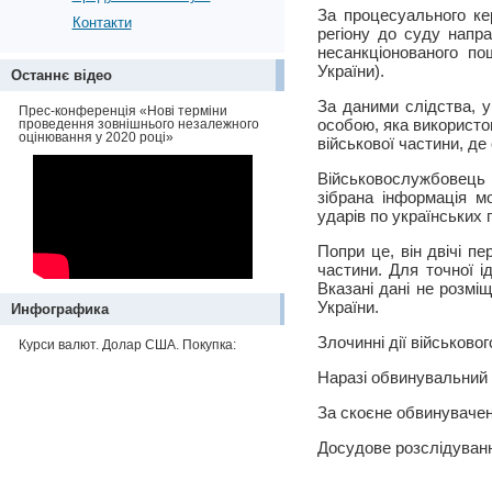
За процесуального ке
Контакти
регіону до суду напр
несанкціонованого по
України).
Останнє відео
За даними слідства, у
Прес-конференція «Нові терміни
особою, яка використо
проведення зовнішнього незалежного
оцінювання у 2020 році»
військової частини, д
Військовослужбовець
зібрана інформація м
ударів по українських 
Попри це, він двічі п
частини. Для точної і
Вказані дані не розм
України.
Инфографика
Злочинні дії військово
Курси валют. Долар США. Покупка:
Наразі обвинувальний 
За скоєне обвинувачен
Досудове розслідуванн