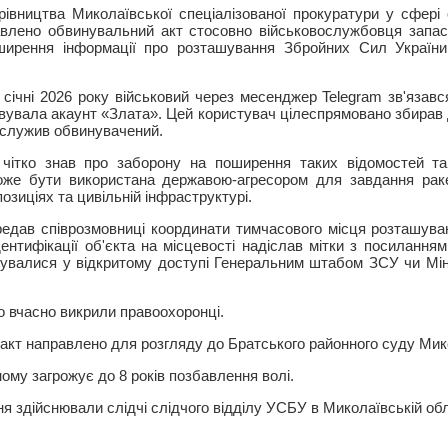
рівництва Миколаївської спеціалізованої прокуратури у сфері
авлено обвинувальний акт стосовно військовослужбовця запас
ширення інформації про розташування Збройних Сил України 
 січні 2026 року військовий через месенджер Telegram зв'язав
вувала акаунт «Злата». Цей користувач цілеспрямовано збирав 
е служив обвинувачений.
 чітко знав про заборону на поширення таких відомостей т
оже бути використана державою-агресором для завдання раке
позиціях та цивільній інфраструктурі.
ередав співрозмовниці координати тимчасового місця розташуван
дентифікації об'єкта на місцевості надіслав мітки з посилання
іщувалися у відкритому доступі Генеральним штабом ЗСУ чи Мі
го вчасно викрили правоохоронці.
акт направлено для розгляду до Братського районного суду Мико
ому загрожує до 8 років позбавлення волі.
я здійснювали слідчі слідчого відділу УСБУ в Миколаївській обл