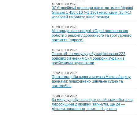
10:50 08.08.2026
ЗСУ: російські агресори вже втратили в Україні
близько 1 456 610 (+1 190) живої сили, 35 (+1)
кораблей та багато іншої техніки
10:29 08.08.2026
Міськрада: на cьогодні в Одесі заплановано
роботи з ремонту дорожнього та тротуарного
покриття (адреси)
10:14 08.08.2026
Генштаб: за минулу добу зафіксовано 223
бойових зіткнення Сил оборони України з
російськими окупантами
09:52 08.08.2026
Протягом доби ворог атакував Миколаївщину
дронами: пошкоджено цивільне судно та
автомобіль
09:38 08.08.2026
За минулу добу внаслідок російських обстрілів
Херсонщини 2 людини загинули, ще 24 —
дістали поранення, з них — 1 дитина