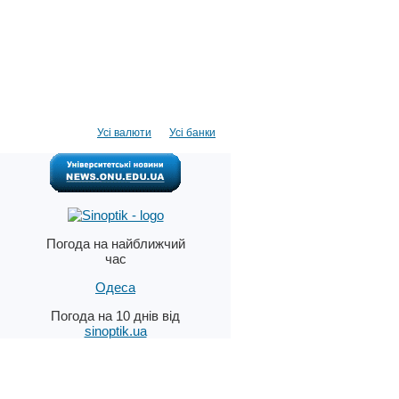
Усі валюти
Усі банки
Погода на найближчий
час
Одеса
Погода на 10 днів від
sinoptik.ua