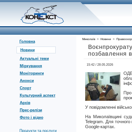
Миколаїв
>
Новини
>
Правоохор
Головна
Воєнпрокурату
Новини
позбавлення в
Актуальні теми
15:42 / 28.05.2026
Міркування
ОДЕ
Моніторинги
обл
Анонси
інф
Спорт
Про
Культурний аспект
прок
Архів
У повідомленні військо
Прес-релізи
На Миколаївщині суди
Фото і відео
Telegram. Для точного 
Google-картах.
Продукти та послуги