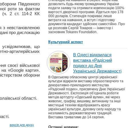
стипендію на навчання в Берклі. Ініціатива
 оборони Південного
дозволить будь-якому громадянину України
подати заявку та отримати компенсацію 100%
ної роти за фактом
вартості дворічної програми. Йдеться про 178
(ч. 2 ст. 114-2 КК
000 доларів. Стипендія покриває лише
витрати на навчання, а вступ і підготовку
документів кандидат здійснює самостійно. Про
ся з невстановленою
це розповів Сергій Токарєв — інвестор і
дані про дислокацію
засновник Tokarev Foundation.
Культурний аспект
а усвідомлював, що
тно-артилерійських
В Одесі відкрилася
виставка «Радісний
ня своєї військової
подих» до Дня
м на «Google карти».
Української Державності
ністерством оборони
В Одеському обласному центрі української
культури відкрили виставку образотворчого та
декоративно-прикладного мистецтва
«Радісний подих», присвячену Дню Української
Державності. Експозиція об’єднала роботи
митців артгурту «Одеський вулик», які через
лаївської області.
живопис, графіку, вишивку, витинанку та інші
мистецькі техніки відображають красу
української культури, духовну силу народу та
незламність державотворчих традицій.
асті.
Виставка триватиме до 14 серпня.
версія для друку
Останні новини: