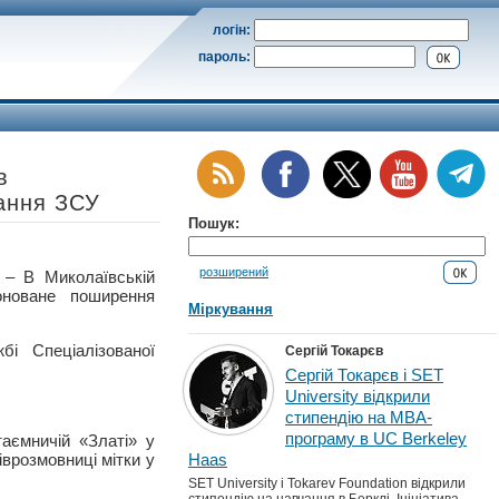
логін:
пароль:
в
ання ЗСУ
Пошук:
розширений
 В Миколаївській
оноване поширення
Міркування
і Спеціалізованої
Сергій Токарєв
Сергій Токарєв і SET
University відкрили
стипендію на MBA-
програму в UC Berkeley
аємничій «Златі» у
іврозмовниці мітки у
Haas
SET University і Tokarev Foundation відкрили