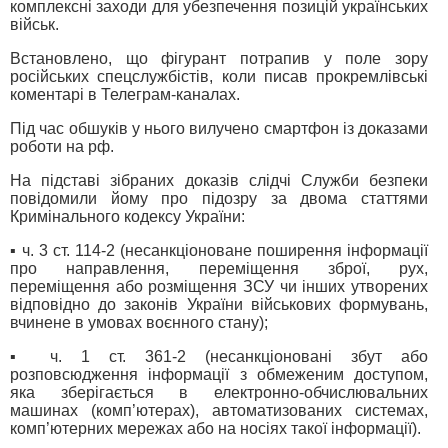
комплексні заходи для убезпечення позицій українських
військ.
Встановлено, що фігурант потрапив у поле зору
російських спецслужбістів, коли писав прокремлівські
коментарі в Телеграм-каналах.
Під час обшуків у нього вилучено смартфон із доказами
роботи на рф.
На підставі зібраних доказів слідчі Служби безпеки
повідомили йому про підозру за двома статтями
Кримінального кодексу України:
▪️ ⁠ч. 3 ст. 114-2 (несанкціоноване поширення інформації
про направлення, переміщення зброї, рух,
переміщення або розміщення ЗСУ чи інших утворених
відповідно до законів України військових формувань,
вчинене в умовах воєнного стану);
▪️ ⁠ч. 1 ст. 361-2 (несанкціоновані збут або
розповсюдження інформації з обмеженим доступом,
яка зберігається в електронно-обчислювальних
машинах (комп’ютерах), автоматизованих системах,
комп’ютерних мережах або на носіях такої інформації).