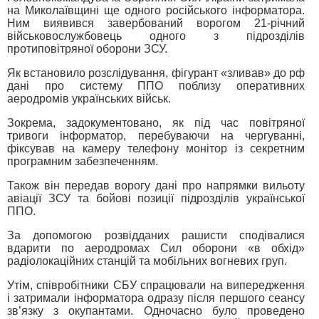
на Миколаївщині ще одного російського інформатора.
Ним виявився завербований ворогом 21-річний
військовослужбовець одного з підрозділів
протиповітряної оборони ЗСУ.
Як встановило розслідування, фігурант «зливав» до рф
дані про систему ППО поблизу оперативних
аеродромів українських військ.
Зокрема, задокументовано, як під час повітряної
тривоги інформатор, перебуваючи на чергуванні,
фіксував на камеру телефону монітор із секретним
програмним забезпеченням.
Також він передав ворогу дані про напрямки вильоту
авіації ЗСУ та бойові позиції підрозділів української
ППО.
За допомогою розвідданих рашисти сподівалися
вдарити по аеродромах Сил оборони «в обхід»
радіолокаційних станцій та мобільних вогневих груп.
Утім, співробітники СБУ спрацювали на випередження
і затримали інформатора одразу після першого сеансу
зв’язку з окупантами. Одночасно було проведено