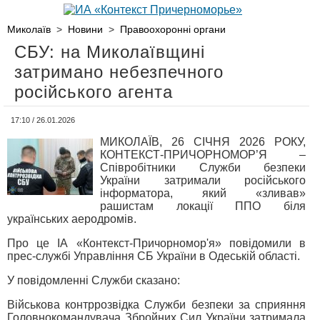
Миколаїв
>
Новини
>
Правоохоронні органи
СБУ: на Миколаївщині
затримано небезпечного
російського агента
17:10 / 26.01.2026
МИКОЛАЇВ, 26 СІЧНЯ 2026 РОКУ,
КОНТЕКСТ-ПРИЧОРНОМОР’Я –
Співробітники Служби безпеки
України затримали російського
інформатора, який «зливав»
рашистам локації ППО біля
українських аеродромів.
Про це ІА «Контекст-Причорномор'я» повідомили в
прес-службі Управління СБ України в Одеській області.
У повідомленні Служби сказано:
Військова контррозвідка Служби безпеки за сприяння
Головнокомандувача Збройних Сил України затримала