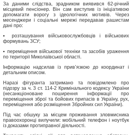
За даними слідства, зрадником виявився 62-річний
місцевий пенсіонер. Він сам виступив із ініціативою
допомагати ворогу з ідеологічних мотивів. Через
месенджери і соціальні мережі передавав рашистам
дані про:
▪️ розташування військовослужбовців і військових
формувань ЗСУ;
▪️ переміщення військової техніки та засобів ураження
по території Миколаївської області.
Інформацію надсилав із прив’язкою до координат і
детальним описом.
Наразі фігуранта затримано та повідомлено про
підозру за ч. 3 ст. 114-2 Кримінального кодексу України
(несанкціоноване поширення інформації про
переміщення зброї та бойових припасів в Україну, рух,
переміщення або розміщення Збройних сил України).
Під час обшуку за місцем проживання зловмисника
правоохоронці вилучили: мобільний телефон і ноутбук
із доказами протиправної діяльності.